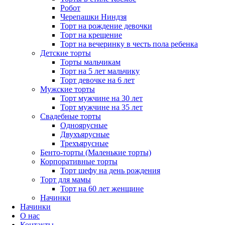
Робот
Черепашки Ниндзя
Торт на рождение девочки
Торт на крещение
Торт на вечеринку в честь пола ребенка
Детские торты
Торты мальчикам
Торт на 5 лет мальчику
Торт девочке на 6 лет
Мужские торты
Торт мужчине на 30 лет
Торт мужчине на 35 лет
Свадебные торты
Одноярусные
Двухъярусные
Трехъярусные
Бенто-торты (Маленькие торты)
Корпоративные торты
Торт шефу на день рождения
Торт для мамы
Торт на 60 лет женщине
Начинки
Начинки
О нас
Контакты