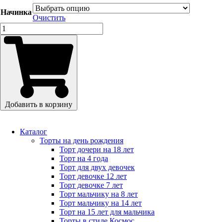
Начинка
Очистить
Количество
товара
Детский
торт
с
поездом
для
мальчика
на
Добавить в корзину
4
года
Каталог
Торты на день рождения
Торт дочери на 18 лет
Торт на 4 года
Торт для двух девочек
Торт девочке 12 лет
Торт девочке 7 лет
Торт мальчику на 8 лет
Торт мальчику на 14 лет
Торт на 15 лет для мальчика
Торты в стиле Космос