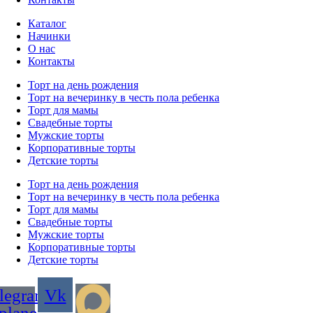
Каталог
Начинки
О нас
Контакты
Торт на день рождения
Торт на вечеринку в честь пола ребенка
Торт для мамы
Свадебные торты
Мужские торты
Корпоративные торты
Детские торты
Торт на день рождения
Торт на вечеринку в честь пола ребенка
Торт для мамы
Свадебные торты
Мужские торты
Корпоративные торты
Детские торты
legram-
Vk
plane