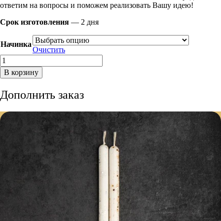
ответим на вопросы и поможем реализовать Вашу идею!
Срок изготовления
— 2 дня
Начинка
Очистить
Количество
товара
В корзину
Детский
торт
Дополнить заказ
в
теннисной
тематике
с
пряничной
ракеткой