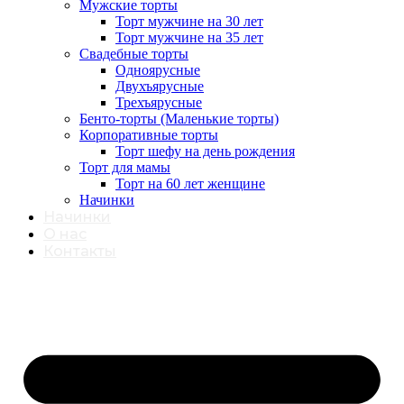
Мужские торты
Торт мужчине на 30 лет
Торт мужчине на 35 лет
Свадебные торты
Одноярусные
Двухъярусные
Трехъярусные
Бенто-торты (Маленькие торты)
Корпоративные торты
Торт шефу на день рождения
Торт для мамы
Торт на 60 лет женщине
Начинки
Начинки
О нас
Контакты