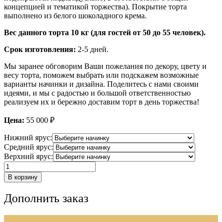
концепцией и тематикой торжества). Покрытие торта
выполнено из белого шоколадного крема.
Вес данного торта 10 кг (для гостей от 50 до 55 человек).
Срок изготовления:
2-5 дней.
Мы заранее обговорим Ваши пожелания по декору, цвету и
весу торта, поможем выбрать или подскажем возможные
варианты начинки и дизайна. Поделитесь с нами своими
идеями, и мы с радостью и большой ответственностью
реализуем их и бережно доставим торт в день торжества!
Цена:
55 000
₽
Нижний ярус:
Средний ярус:
Верхний ярус:
Количество
товара
В корзину
Свадебный
торт
Дополнить заказ
с
декором
из