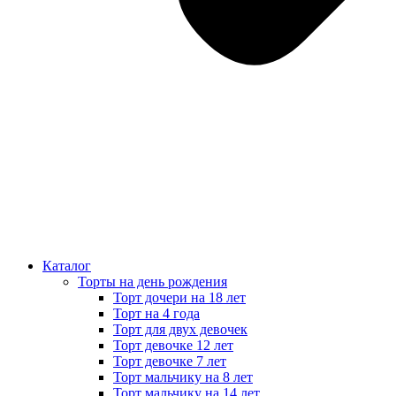
Каталог
Торты на день рождения
Торт дочери на 18 лет
Торт на 4 года
Торт для двух девочек
Торт девочке 12 лет
Торт девочке 7 лет
Торт мальчику на 8 лет
Торт мальчику на 14 лет