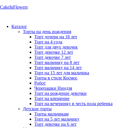
CakeInFlowers
Каталог
Торты на день рождения
Торт дочери на 18 лет
Торт на 4 года
Торт для двух девочек
Торт девочке 12 лет
Торт девочке 7 лет
Торт мальчику на 8 лет
Торт мальчику на 14 лет
Торт на 15 лет для мальчика
Торты в стиле Космос
Робот
Черепашки Ниндзя
Торт на рождение девочки
Торт на крещение
Торт на вечеринку в честь пола ребенка
Детские торты
Торты мальчикам
Торт на 5 лет мальчику
Торт девочке на 6 лет