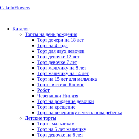
CakeInFlowers
Каталог
Торты на день рождения
Торт дочери на 18 лет
Торт на 4 года
Торт для двух девочек
Торт девочке 12 лет
Торт девочке 7 лет
Торт мальчику на 8 лет
Торт мальчику на 14 лет
Торт на 15 лет для мальчика
Торты в стиле Космос
Робот
Черепашки Ниндзя
Торт на рождение девочки
Торт на крещение
Торт на вечеринку в честь пола ребенка
Детские торты
Торты мальчикам
Торт на 5 лет мальчику
Торт девочке на 6 лет