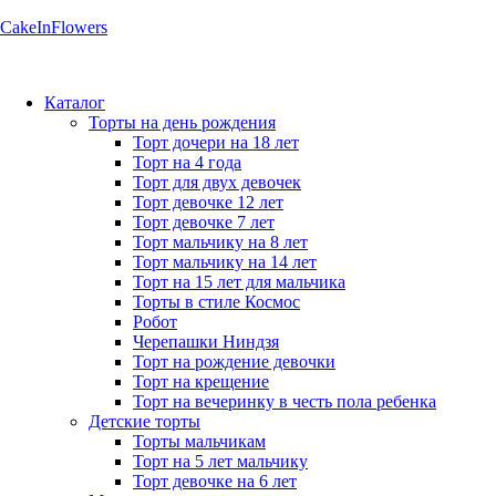
CakeInFlowers
Каталог
Торты на день рождения
Торт дочери на 18 лет
Торт на 4 года
Торт для двух девочек
Торт девочке 12 лет
Торт девочке 7 лет
Торт мальчику на 8 лет
Торт мальчику на 14 лет
Торт на 15 лет для мальчика
Торты в стиле Космос
Робот
Черепашки Ниндзя
Торт на рождение девочки
Торт на крещение
Торт на вечеринку в честь пола ребенка
Детские торты
Торты мальчикам
Торт на 5 лет мальчику
Торт девочке на 6 лет